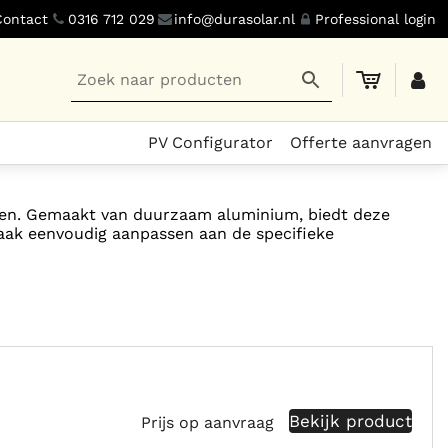
Contact
0316 712 029
info@durasolar.nl
Professional login
PV Configurator
Offerte aanvragen
aken. Gemaakt van duurzaam aluminium, biedt deze
aak eenvoudig aanpassen aan de specifieke
Bekijk product
Prijs op aanvraag