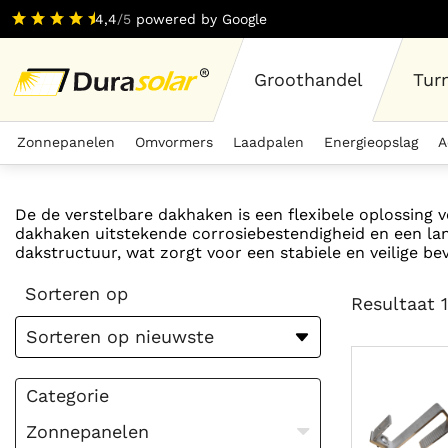
4,4
/5
powered by Google
Groothandel
Tur
Zonnepanelen
Omvormers
Laadpalen
Energieopslag
A
De de verstelbare dakhaken is een flexibele oplossin
dakhaken uitstekende corrosiebestendigheid en een lan
dakstructuur, wat zorgt voor een stabiele en veilige bev
Sorteren op
Resultaat 
Categorie
Zonnepanelen