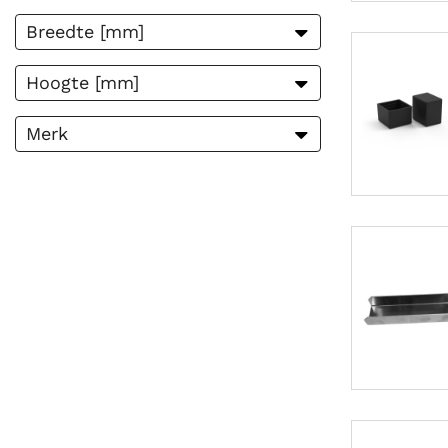
0
364
Breedte [mm]
0
200
Hoogte [mm]
0
120
Merk
50