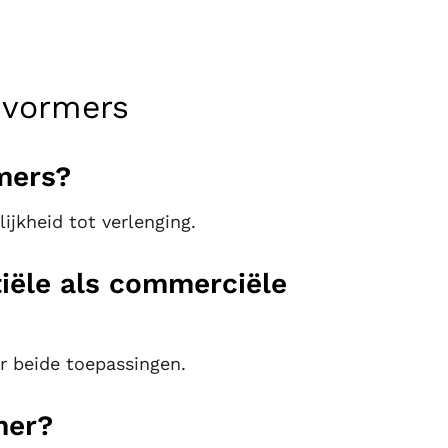
mvormers
mers?
jkheid tot verlenging.
iële als commerciële
r beide toepassingen.
mer?