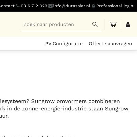
Contact
0316 712 029
info@durasolar.nl
Professional login
PV Configurator
Offerte aanvragen
rgiesysteem? Sungrow omvormers combineren
erk in de zonne-energie-industrie staan Sungrow
ur.