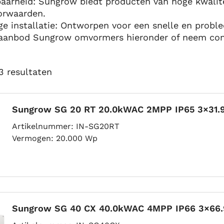
aarheid: Sungrow biedt producten van hoge kwalite
orwaarden.
ge installatie: Ontworpen voor een snelle en proble
 aanbod Sungrow omvormers hieronder of neem cont
3 resultaten
Sungrow SG 20 RT 20.0kWAC 2MPP IP65 3×31.9
Artikelnummer
IN-SG20RT
Vermogen
20.000 Wp
Sungrow SG 40 CX 40.0kWAC 4MPP IP66 3×66.