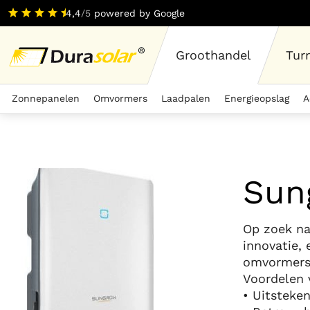
4,4
/5
powered by Google
Groothandel
Tur
Zonnepanelen
Omvormers
Laadpalen
Energieopslag
A
Sun
Op zoek n
innovatie,
omvormers
Voordelen
• Uitsteke