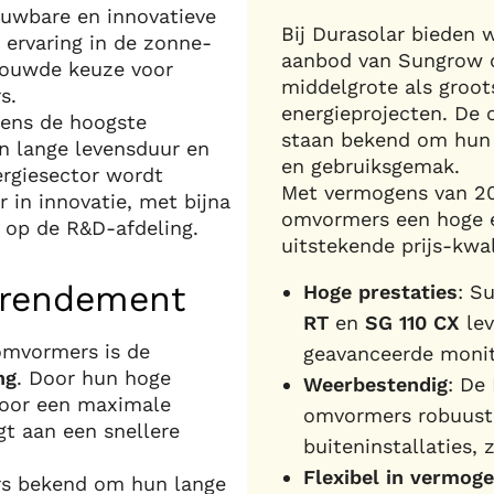
uwbare en innovatieve
Bij Durasolar bieden 
 ervaring in de zonne-
aanbod van Sungrow 
rouwde keuze voor
middelgrote als groo
s.
energieprojecten. De
gens de hoogste
staan bekend om hun 
n lange levensduur en
en gebruiksgemak.
ergiesector wordt
Met vermogens van 20
 in innovatie, met bijna
omvormers een hoge e
t op de R&D-afdeling.
uitstekende prijs-kwal
 rendement
Hoge prestaties
: S
RT
en
SG 110 CX
lev
omvormers is de
geavanceerde monit
ng
. Door hun hoge
Weerbestendig
: De
voor een maximale
omvormers robuust 
gt aan een snellere
buiteninstallaties,
Flexibel in vermog
s bekend om hun lange