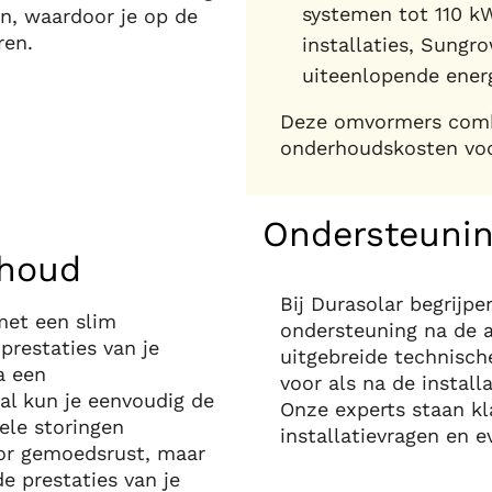
systemen tot 110 k
n, waardoor je op de
ren.
installaties, Sungro
uiteenlopende ener
Deze omvormers comb
onderhoudskosten voor
Ondersteunin
rhoud
Bij Durasolar begrijp
met een slim
ondersteuning na de 
restaties van je
uitgebreide technisch
a een
voor als na de instal
al kun je eenvoudig de
Onze experts staan kl
ele storingen
installatievragen en 
oor gemoedsrust, maar
e prestaties van je