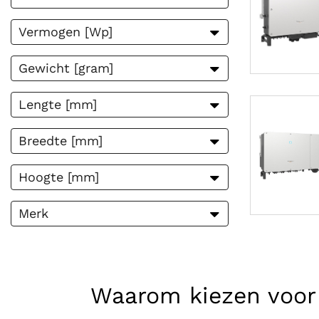
Vermogen [Wp]
0
Gewicht [gram]
0
300000
Lengte [mm]
0
280000
Breedte [mm]
0
500000
Hoogte [mm]
0
2896
Merk
2438
Waarom kiezen voor