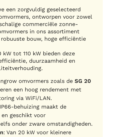
we een zorgvuldig geselecteerd
omvormers, ontworpen voor zowel
tschalige commerciële zonne-
 omvormers in ons assortiment
robuuste bouw, hoge efficiëntie
 kW tot 110 kW bieden deze
fficiëntie, duurzaamheid en
iteitverhouding.
ungrow omvormers zoals de
SG 20
eren een hoog rendement met
oring via WiFi/LAN.
 IP66-behuizing maakt de
en geschikt voor
 zelfs onder zware omstandigheden.
en
: Van 20 kW voor kleinere