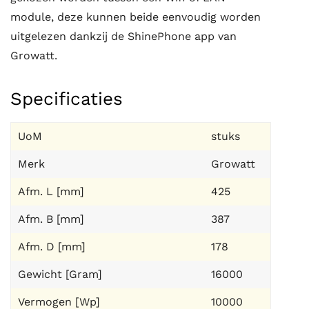
module, deze kunnen beide eenvoudig worden
uitgelezen dankzij de ShinePhone app van
Growatt.
Specificaties
UoM
stuks
Merk
Growatt
Afm. L [mm]
425
Afm. B [mm]
387
Afm. D [mm]
178
Gewicht [Gram]
16000
Vermogen [Wp]
10000