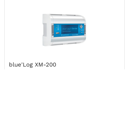
blue'Log XM-200
Vermogen
200 Wp
Prijs op
Bekijk product
aanvraag