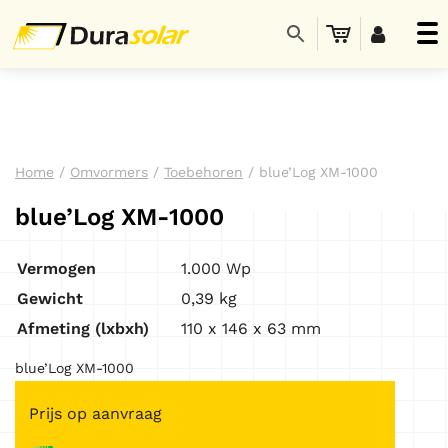
Home
/
Omvormers
/
Toebehoren
/ blue’Log XM-1000
blue’Log XM-1000
Vermogen
1.000 Wp
Gewicht
0,39 kg
Afmeting (lxbxh)
110 x 146 x 63 mm
blue’Log XM-1000
Prijs op aanvraag